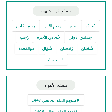
تصفح كل الشهور
مُحَرَّم
صَفَر
رَبيع الأوّل
رَبيع الثاني
جُمادى الأولى
جُمادى الآخرة
رَجَب
شَعْبان
رَمَضان
شَوّال
ذوالقعدة
ذوالحجة
تصفح الأعوام
تقويم العام الماضي 1447
تقويم العام الحالي 1448