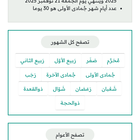
2025 وينتهي يوم الجمعة 21 نوفمبر 2025
عدد أيام شهر جُمادى الأولى هو 30 يوما
تصفح كل الشهور
مُحَرَّم
صَفَر
رَبيع الأوّل
رَبيع الثاني
جُمادى الأولى
جُمادى الآخرة
رَجَب
شَعْبان
رَمَضان
شَوّال
ذوالقعدة
ذوالحجة
تصفح الأعوام