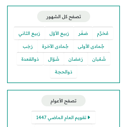
تصفح كل الشهور
مُحَرَّم
صَفَر
رَبيع الأوّل
رَبيع الثاني
جُمادى الأولى
جُمادى الآخرة
رَجَب
شَعْبان
رَمَضان
شَوّال
ذوالقعدة
ذوالحجة
تصفح الأعوام
تقويم العام الماضي 1447